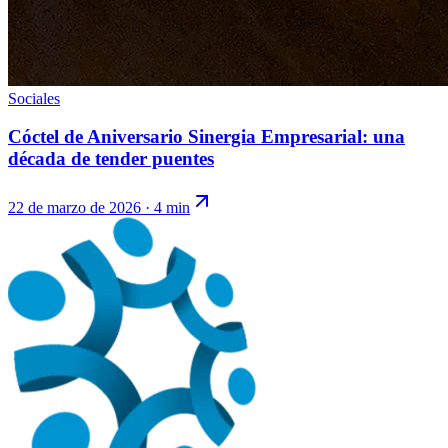
Sociales
Cóctel de Aniversario Sinergia Empresarial: una
década de tender puentes
22 de marzo de 2026
·
4 min