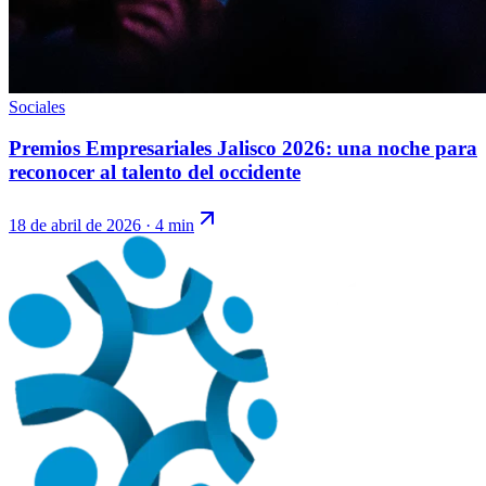
Sociales
Premios Empresariales Jalisco 2026: una noche para
reconocer al talento del occidente
18 de abril de 2026
·
4 min