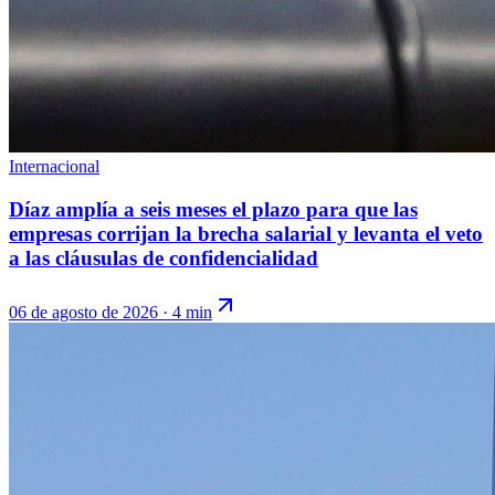
Internacional
Díaz amplía a seis meses el plazo para que las
empresas corrijan la brecha salarial y levanta el veto
a las cláusulas de confidencialidad
06 de agosto de 2026
·
4 min