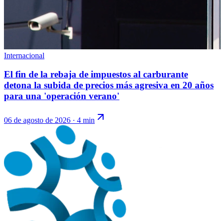
Internacional
El fin de la rebaja de impuestos al carburante
detona la subida de precios más agresiva en 20 años
para una 'operación verano'
06 de agosto de 2026
·
4 min