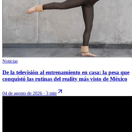
Noticias
De la televisión al entrenamiento en casa: la pesa que
conquistó las rutinas del reality más visto de México
04 de agosto de 2026
·
3 min