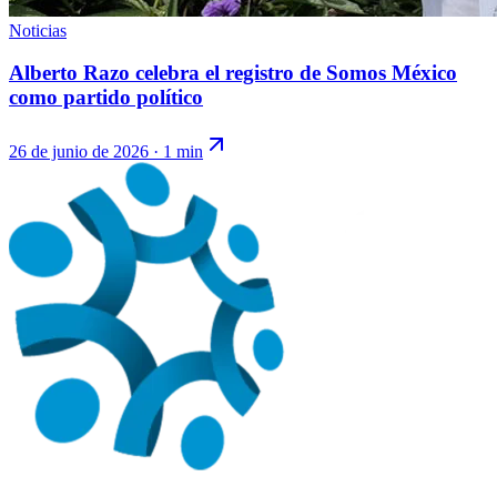
Noticias
Alberto Razo celebra el registro de Somos México
como partido político
26 de junio de 2026
·
1 min