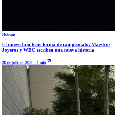
Noticias
El nuevo lujo tiene forma de campeonato: Maestros
Joyeros y WBC escriben una nueva historia
30 de julio de 2026
·
1 min