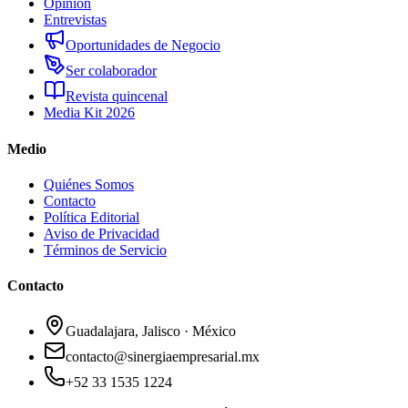
Opinión
Entrevistas
Oportunidades de Negocio
Ser colaborador
Revista quincenal
Media Kit 2026
Medio
Quiénes Somos
Contacto
Política Editorial
Aviso de Privacidad
Términos de Servicio
Contacto
Guadalajara, Jalisco · México
contacto@sinergiaempresarial.mx
+52 33 1535 1224