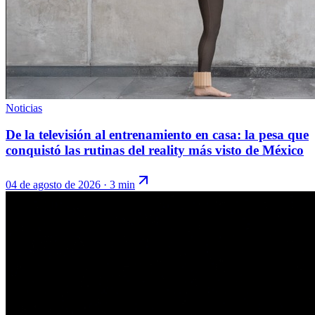
Noticias
De la televisión al entrenamiento en casa: la pesa que
conquistó las rutinas del reality más visto de México
04 de agosto de 2026
·
3 min